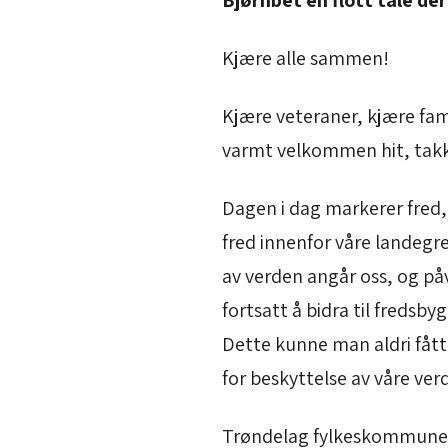
Bjørnbet en flott tale d
Kjære alle sammen!
Kjære veteraner, kjære fa
varmt velkommen hit, takk
Dagen i dag markerer fred,
fred innenfor våre landegr
av verden angår oss, og påv
fortsatt å bidra til fredsb
Dette kunne man aldri fått 
for beskyttelse av våre verd
Trøndelag fylkeskommunes f