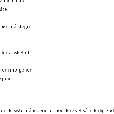
en annen måte
måte
spørsmålstegn
ldri» visket ut
l 4 om morgenen
osjoner
t om de siste månedene, er noe dere vet så inderlig god