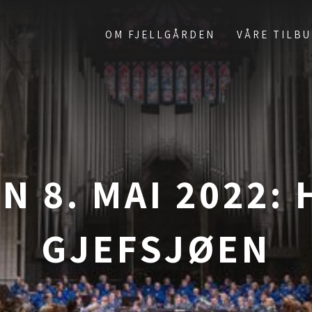
OM FJELLGÅRDEN
VÅRE TILB
 8. MAI 2022: 
GJEFSJØEN