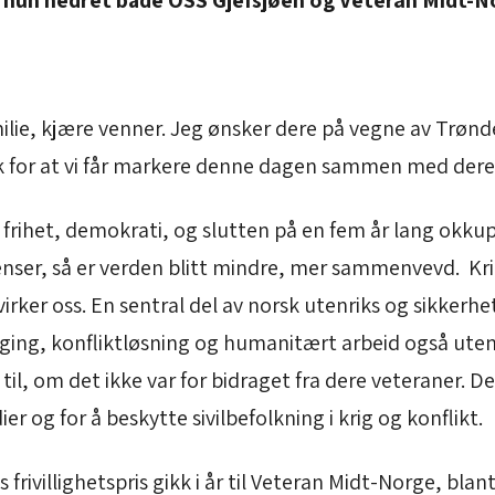
er hun hedret både OSS Gjefsjøen og Veteran Midt-N
milie, kjære venner. Jeg ønsker dere på vegne av Trø
 for at vi får markere denne dagen sammen med dere
 frihet, demokrati, og slutten på en fem år lang okku
enser, så er verden blitt mindre, mer sammenvevd. Krig
irker oss. En sentral del av norsk utenriks og sikkerhe
ygging, konfliktløsning og humanitært arbeid også ute
til, om det ikke var for bidraget fra dere veteraner. De
ier og for å beskytte sivilbefolkning i krig og konflikt.
rivillighetspris gikk i år til Veteran Midt-Norge, bla