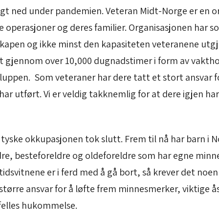
r lagt ned under pandemien. Veteran Midt-Norge er en 
e operasjoner og deres familier. Organisasjonen har s
pen og ikke minst den kapasiteten veteranene utgjør
net gjennom over 10,000 dugnadstimer i form av vaktho
luppen. Som veteraner har dere tatt et stort ansvar 
r utført. Vi er veldig takknemlig for at dere igjen har
 tyske okkupasjonen tok slutt. Frem til nå har barn i No
dre, besteforeldre og oldeforeldre som har egne minner
 tidsvitnene er i ferd med å gå bort, så krever det noe
større ansvar for å løfte frem minnesmerker, viktige ås
r felles hukommelse.