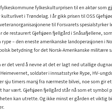
g fylkeskommune fylkeskulturprisen til en aktør som 
kulturlivet i Trøndelag. I år gikk prisen til OSS Gjefsj
 veteranorganisasjonene til Forsvarets spesialstyrker le
 de restaurert Gjefsjøen fjellgård i Snåsafjellene, so
n rype – den eneste amerikanske landoperasjonen i N
bolsk betydning for det Norsk-Amerikanske militære 
Da er det verd å nevne at det er lagt ned utallige dugn
v Heimevernet, soldater i innsatsstyrke Rype, HV-un
ger sju timers marsj fra nærmeste bilvei, noe som gir et
t har vært. Gjefsjøen fjellgård står nå som et symbol
heten kan utrette. Og ikke minst er gården et viktig bid
er.