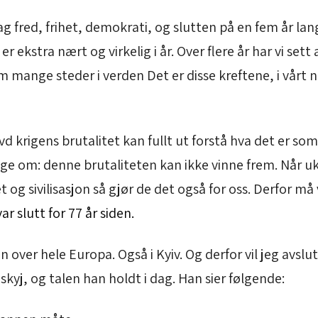
g fred, frihet, demokrati, og slutten på en fem år lan
 ekstra nært og virkelig i år. Over flere år har vi set
m mange steder i verden Det er disse kreftene, i vårt
 krigens brutalitet kan fullt ut forstå hva det er som 
ige om: denne brutaliteten kan ikke vinne frem. Når uk
t og sivilisasjon så gjør de det også for oss. Derfor 
var slutt for 77 år siden.
over hele Europa. Også i Kyiv. Og derfor vil jeg avslu
yj, og talen han holdt i dag. Han sier følgende: