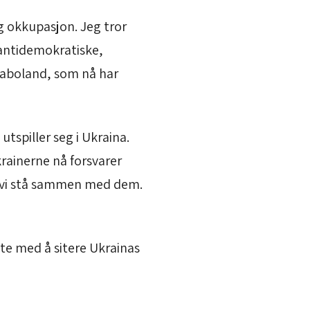
g okkupasjon. Jeg tror
t antidemokratiske,
 naboland, som nå har
utspiller seg i Ukraina.
rainerne nå forsvarer
må vi stå sammen med dem.
tte med å sitere Ukrainas