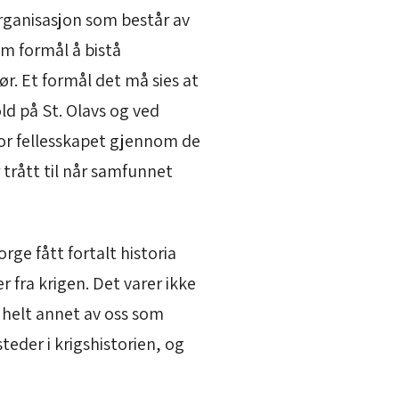
organisasjon som består av
om formål å bistå
. Et formål det må sies at
ld på St. Olavs og ved
for fellesskapet gjennom de
 trått til når samfunnet
rge fått fortalt historia
 fra krigen. Det varer ikke
n helt annet av oss som
teder i krigshistorien, og