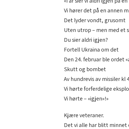
«I år sier vi aldri igjen på 
Vi hører det på en annen 
Det lyder vondt, grusomt
Uten utrop – men med et 
Du sier aldri igjen?
Fortell Ukraina om det
Den 24. februar ble ordet «a
Skutt og bombet
Av hundrevis av missiler k
Vi hørte forferdelige ekspl
Vi hørte – «igjen»!»
Kjære veteraner.
Det vi alle har blitt minne