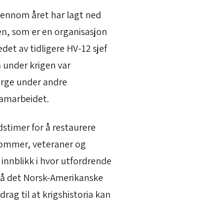
gjennom året har lagt ned
øen, som er en organisasjon
det av tidligere HV-12 sjef
m under krigen var
orge under andre
samarbeidet.
adstimer for å restaurere
gdommer, veteraner og
 innblikk i hvor utfordrende
 på det Norsk-Amerikanske
rag til at krigshistoria kan