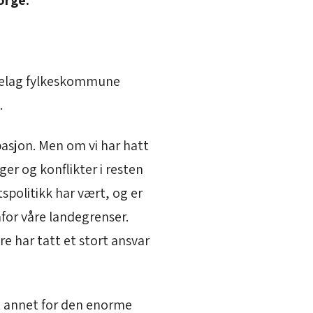
orge.
ndelag fylkeskommune
.
pasjon. Men om vi har hatt
er og konflikter i resten
tspolitikk har vært, og er
nfor våre landegrenser.
re har tatt et stort ansvar
nt annet for den enorme