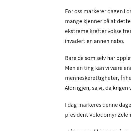
For oss markerer dagen i da
mange kjenner på at dette er
ekstreme krefter vokse fre
invadert en annen nabo.
Bare de som selv har opplevd
Men en ting kan vi være en
menneskerettigheter, frihe
Aldri igjen, sa vi, da krigen 
I dag markeres denne dagen 
president Volodomyr Zelensk