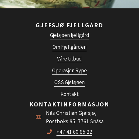
GJEFSJØ FJELLGÅRD
Gjefsjøen fjellgård
Om Fjellgården
Våre tilbud
Operasjon Rype
OSS Gjefsjøen
Kontakt
KONTAKTINFORMASJON
Nils Christian Gjefsjø,
Postboks 85, 7761 Snåsa
+47 41 60 85 22