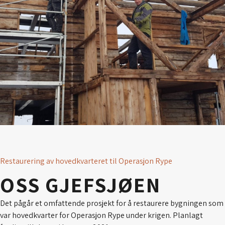
Restaurering av hovedkvarteret til Operasjon Rype
OSS GJEFSJØEN
Det pågår et omfattende prosjekt for å restaurere bygningen som
var hovedkvarter for Operasjon Rype under krigen. Planlagt