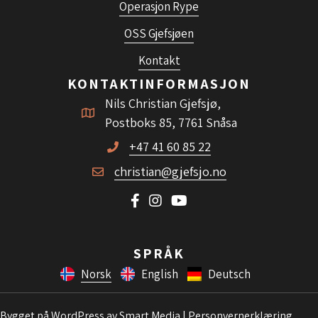
Operasjon Rype
OSS Gjefsjøen
Kontakt
KONTAKTINFORMASJON
Nils Christian Gjefsjø,
Postboks 85, 7761 Snåsa
+47 41 60 85 22
christian@gjefsjo.no
Gå til vår Facebook-side
Gå til vår Instagram-side
Gå til vår YouTube-side
SPRÅK
Norsk
English
Deutsch
Bygget på
WordPress
av
Smart Media
|
Personvernerklæring