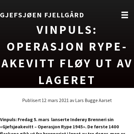
GJEFSJØEN FJELLGÅRD
VINPULS:
OPERASJON RYPE-
AKEVITT FLØY UT AV
LAGERET
Publisert 12 mars 2021
av
Lars Bugge Aarset
Vinpuls: Fredag 5. mars lanserte Inderøy Brenneri sin
«Gjefsjøakevitt – Operasjon Rype 1945». De første 1400
flaskene gikk ut fra brenneriet i løpet av tre dager, men er