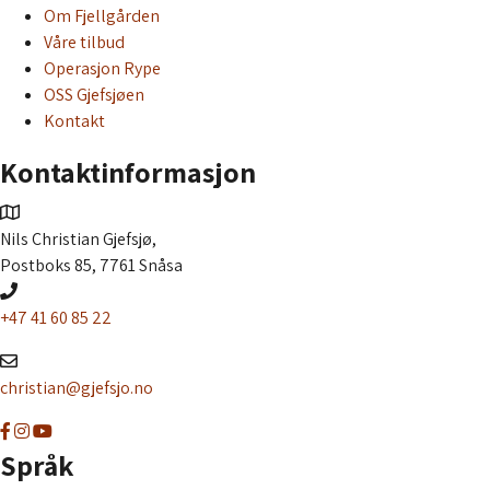
Om Fjellgården
Våre tilbud
Operasjon Rype
OSS Gjefsjøen
Kontakt
Kontaktinformasjon
Nils Christian Gjefsjø,
Postboks 85, 7761 Snåsa
+47 41 60 85 22
christian@gjefsjo.no
G
G
G
å
å
å
Språk
t
t
t